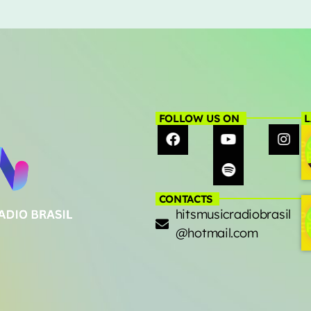
FOLLOW US ON
L
CONTACTS
hitsmusicradiobrasil
@hotmail.com