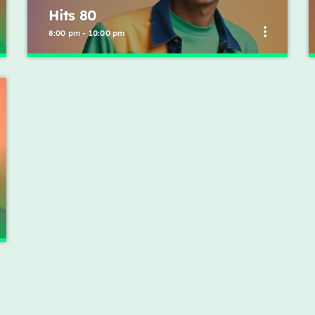
Hits 80
more_vert
8:00 pm - 10:00 pm
close
Hits 80
Mixed Douglas Polato
As melhores músicas nacionais e internacionais
dos anos 80.