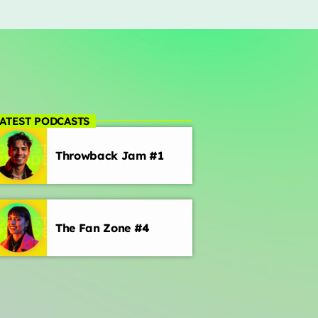
ATEST PODCASTS
Throwback Jam #1
The Fan Zone #4