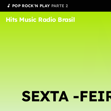
POP ROCK'N PLAY
PARTE 2
audiotrack
Hits Music Radio Brasil
SEXTA -FEI