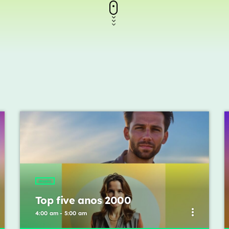
music
Top five anos 2000
more_vert
4:00 am - 5:00 am