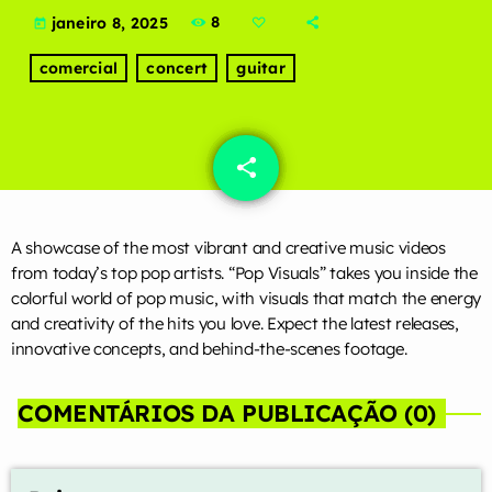
8
janeiro 8, 2025
today
Categories
comercial
concert
guitar
Artists
Concerts
share
email
Events
Featured
A showcase of the most vibrant and creative music videos
Highlights
from today’s top pop artists. “Pop Visuals” takes you inside the
colorful world of pop music, with visuals that match the energy
Interviews
and creativity of the hits you love. Expect the latest releases,
Music Industry
innovative concepts, and behind-the-scenes footage.
New Show
COMENTÁRIOS DA PUBLICAÇÃO (0)
Releases
Trends