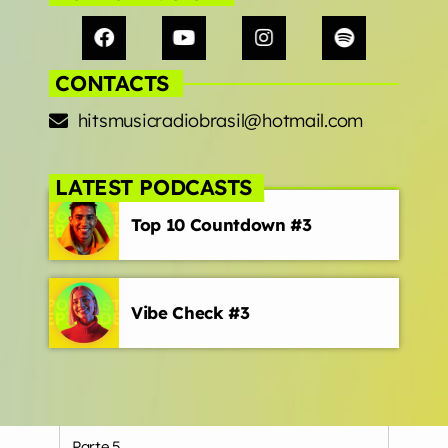
CONTACTS
hitsmusicradiobrasil@hotmail.com
LATEST PODCASTS
Top 10 Countdown #3
Vibe Check #3
Parte 5