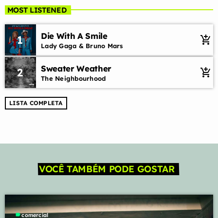
Mixed Roger Pires
MOST LISTENED
As mais lentinhas do passado na sua noite. O amor e a
saudade falando mais alto.
Die With A Smile
1
add_shopping_cart
Lady Gaga & Bruno Mars
Sweater Weather
2
add_shopping_cart
The Neighbourhood
LISTA COMPLETA
VOCÊ TAMBÉM PODE GOSTAR
label
comercial